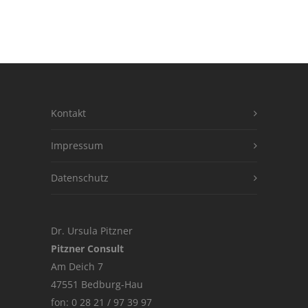
Kontakt
Impressum
Datenschutz
Dr. Ursula Pitzner
Pitzner Consult
Am Deich 7
47551 Bedburg-Hau
fon: 0 28 21 / 97 39 97